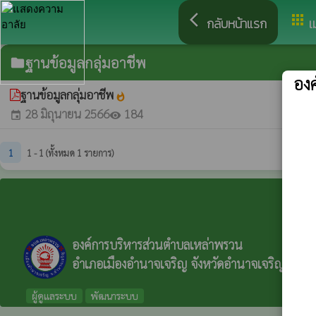
arrow_back_ios
apps
กลับหน้าแรก
เ
ฐานข้อมูลกลุ่มอาชีพ
folder
อง
ฐานข้อมูลกลุ่มอาชีพ
whatshot
28 มิถุนายน 2566
184
event
visibility
1
1 - 1 (ทั้งหมด 1 รายการ)
องค์การบริหารส่วนตำบลเหล่าพรวน
อำเภอเมืองอำนาจเจริญ จังหวัดอำนาจเจริญ
ผู้ดูแลระบบ
พัฒนาระบบ