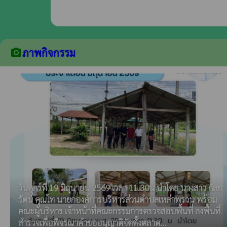
ภาพกิจกรรม
camera_alt
วันศุกร์ที่ 19 มิถุนายน 2569 เวลา 11.30น นำโดย นางสาว กัลย
รัตน์ คุณโท นายกองค์การบริหารส่วนตำบลเหล่าพรวน พร้อม
คณะผู้บริหาร เจ้าหน้าที่คณะกรรมการตรวจสอบพื้นที่ ลงพื้นที่
สำรวจเพื่อพิจรณาคำขออนุญาติจัดตั้งตลาด...