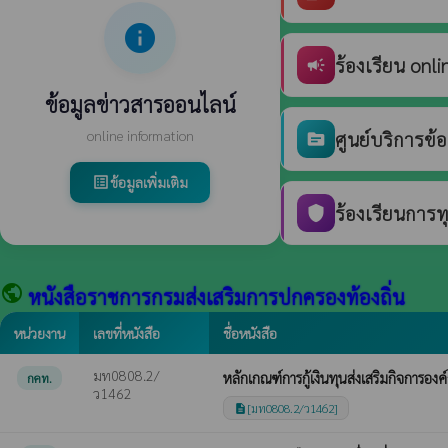
info
ร้องเรียน onli
campaign
ข้อมูลข่าวสารออนไลน์
online information
ศูนย์บริการข้
source
ข้อมูลเพิ่มเติม
list_alt
ร้องเรียนการท
shield
public
หนังสือราชการกรมส่งเสริมการปกครองท้องถิ่น
หน่วยงาน
เลขที่หนังสือ
ชื่อหนังสือ
มท0808.2/
หลักเกณฑ์การกู้เงินทุนส่งเสริมกิจการอง
กคท.
ว1462
[มท0808.2/ว1462]
description