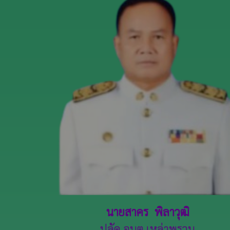
นายสาคร พิลาวุฒิ
ปลัด อบต.เหล่าพรวน