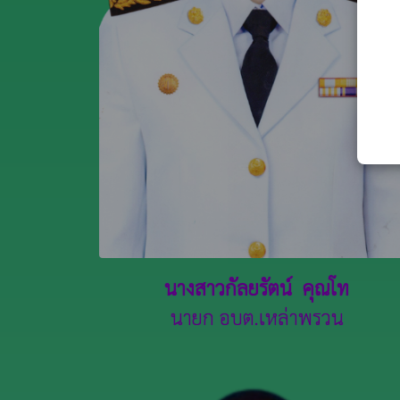
นางสาวกัลยรัตน์ คุณโท
นายก อบต.เหล่าพรวน