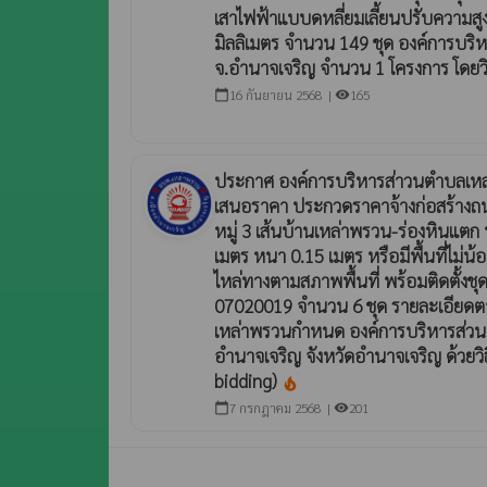
เสาไฟฟ้าแบบดหลี่ยมเลี้ยนปรับความสู
มิลลิเมตร จำนวน 149 ชุด องค์การบริ
จ.อำนาจเจริญ จำนวน 1 โครงการ โดยวิ
16 กันยายน 2568 |
165
calendar_today
visibility
ประกาศ องค์การบริหารส่าวนตำบลเหล่
เสนอราคา ประกวดราคาจ้างก่อสร้างถน
หมู่ 3 เส้นบ้านเหล่าพรวน-ร่องหินแตก
เมตร หนา 0.15 เมตร หรือมีพื้นที่ไม่น้
ไหล่ทางตามสภาพพื้นที่ พร้อมติดตั้ง
07020019 จำนวน 6 ชุด รายละเอียด
เหล่าพรวนกำหนด องค์การบริหารส่วน
อำนาจเจริญ จังหวัดอำนาจเจริญ ด้วยวิ
bidding)
local_fire_department
7 กรกฎาคม 2568 |
201
calendar_today
visibility