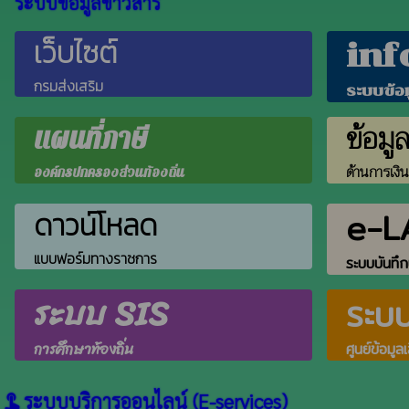
ระบบข้อมูลข่าวสาร
เว็บไซต์
inf
กรมส่งเสริม
ระบบข้อ
ข้อมู
แผนที่ภาษี
ด้านการเงิ
องค์กรปกครองส่วนท้องถิ่น
e-L
ดาวน์โหลด
แบบฟอร์มทางราชการ
ระบบบันทึก
ระบบ SIS
ระบ
การศึกษาท้องถิ่น
ศูนย์ข้อมูล
ระบบบริการออนไลน์ (E-services)
touch_app