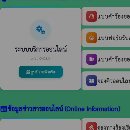
แบบคำร้องขอ
support_agent
miscellaneous_services
แบบฟอร์มรับสม
child_care
ระบบบริการออนไลน์
e-SERVICES
แบบคำร้องขอร
delete_sweep
ดูบริการเพิ่มเติม
grid_view
จองคิวออนไลน์
confirmation_number
ข้อมูลข่าวสารออนไลน์ (Online Information)
newspaper
ช่องทางร้องเ
gavel