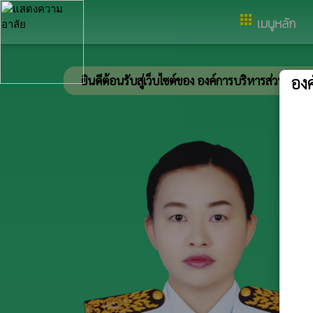
อำเภอเมืองอำนาจเจริญ จังหวัดอ
apps
เมนูหลัก
อง
ยินดีต้อนรับสู่เว็บไซต์ของ องค์การบริหารส่วนตำบลเหล่าพร